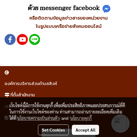
ด้วย messenger facebook
หรือติดตามข้อมูลข่าวสารของหน่วยงาน
ในรูปแบบเครือข่ายสังคมออนไลน์
องค์การบริหารส่วนตำบลสิงห์
ที่ตั้งสำนักงาน
เว็บไซต์นี้มีการใช้งานคุกกี้ เพื่อเพิ่มประสิทธิภาพและประสบการณ์ที่ดี
เลขที่ ๑๕ หมู่ ๑ ตำบลสิงห์ อำเภอไทรโยค จังหวัดกาญจนบุรี ๗๑๑๕๐
ในการใช้งานเว็บไซต์ของท่าน ท่านสามารถอ่านรายละเอียดเพิ่มเติม
๐ ๓๔๖ ๗๐๒๕ ๓
โทรติดต่อสำนักงาน
ได้ที่
นโยบายความเป็นส่วนตัว
and
นโยบายคุกกี้
Set Cookies
Accept All
Today's visitor
7,056