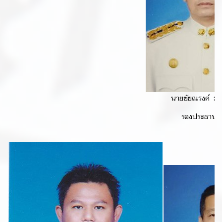
นายชัยณรงค์ มูลส
รองประธานส