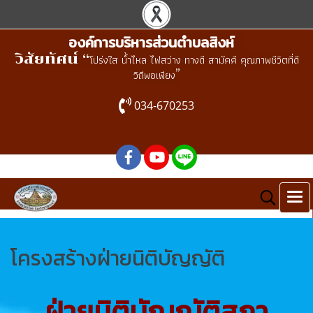
องค์การบริหารส่วนตำบลสิงห์
วิสัยทัศน์ “
โปร่งใส น้ำไหล ไฟสว่าง ทางดี สามัคคี คุณภาพชีวิตที่ดี
”
วิถีพอเพียง
034-670253
โครงสร้างฝ่ายนิติบัญญัติ
ฝ่ายนิติบัญญัติสภา