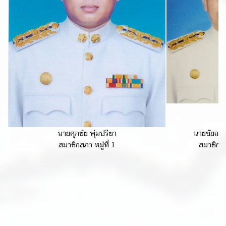
นายศุภชัย พุ่มปรีชา
นายชัยณรงค
สมาชิกสภา หมู่ที่ 1
สมาชิกสภา