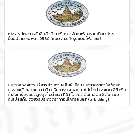
o12 สรุปผลการจัดซื้อจัดจ้าง หรือการจัดหาพัสดุรายเดือน ประจำ
ปีงบประมาณ พ.ศ. 2568 (แบบ สขร.1) รูปแบบไฟล์ .pdf
ประกาศองค์การบริหารส่วนตำบลสิงห์ เรื่อง ประกวดราคาซื้อซื้อรถ
บรรทุก(ดีเซล) ขนาด 1 ตัน ปริมาตรกระบอกสูบไม่ต่ำกว่า 2,400 ซีซี หรือ
กำลังเครื่องยนต์สูงสุดไม่ต่ำกว่า 110 กิโลวัตต์ ขับเคลื่อน 2 ล้อ แบบ
ดับเบิ้ลแค็บ ด้วยวิธีประกวดราคาอิเล็กทรอนิกส์ (e-bidding)